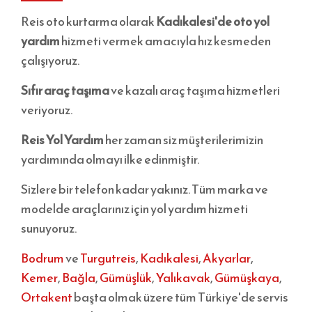
Reis oto kurtarma olarak
Kadıkalesi'de oto yol
yardım
hizmeti vermek amacıyla hız kesmeden
çalışıyoruz.
Sıfır araç taşıma
ve kazalı araç taşıma hizmetleri
veriyoruz.
Reis Yol Yardım
her zaman siz müşterilerimizin
yardımında olmayı ilke edinmiştir.
Sizlere bir telefon kadar yakınız. Tüm marka ve
modelde araçlarınız için yol yardım hizmeti
sunuyoruz.
Bodrum
ve
Turgutreis
,
Kadıkalesi
,
Akyarlar
,
Kemer
,
Bağla
,
Gümüşlük
,
Yalıkavak
,
Gümüşkaya
,
Ortakent
başta olmak üzere tüm Türkiye'de servis