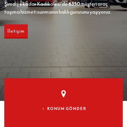
Şimdiye kadar Kadıkalesi'de
6350
müşteri araç
taşıma hizmeti sunmanın haklı gururunu yaşıyoruz.
İletişim
KONUM GÖNDER