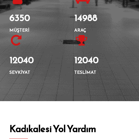
6350
14988
MÜŞTERI
ARAÇ
12040
12040
SEVKIYAT
TESLIMAT
Kadıkalesi Yol Yardım